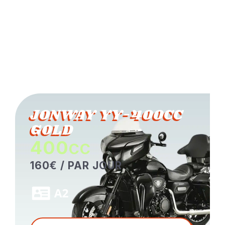
JONWAY YY-400CC
GOLD
400
CC
160€ / PAR JOUR